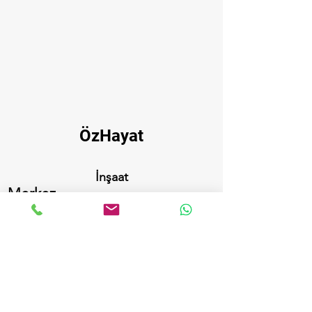
ÖzHayat
İnşaat
Merkez
Başkent Bulvarı Akvaryum A.V.M. 2. Kat
Yenimahalle/Ankara
+90 506 842 58 04
+90 507 104 96 88